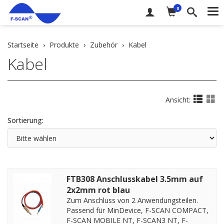
0
Me
zurück
Startseite
Produkte
Zubehör
Kabel
Kabel
Kabel
Anwendungsteile
Softwarelizenz
Ansicht:
Sonstiges
Sortierung:
Downloads
DE
EN
FTB308 Anschlusskabel 3.5mm auf
2x2mm rot blau
Zum Anschluss von 2 Anwendungsteilen.
Passend für MinDevice, F-SCAN COMPACT,
F-SCAN MOBILE NT, F-SCAN3 NT, F-